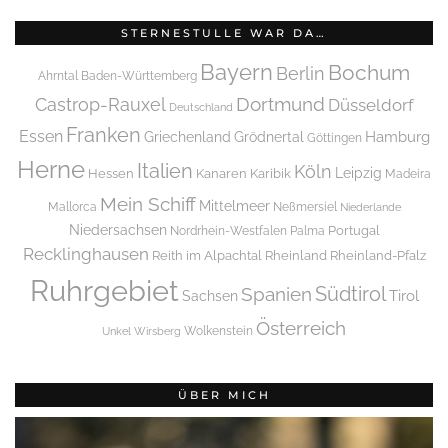
STERNESTULLE WAR DA…
Bayern
Bochum
Berlin
Ahrntal
Baden-Württemberg
Dortmund
Castrop-Rauxel
Düsseldorf
Deutschland
Franken
Essen
Griechenland
Hamburg
Grödnertal
Göttingen
Herne
Italien
Köln
Leipzig
Hessen
Kanaren
Karibik
Madeira
Mein Schiff
Mittelmeer
Mallorca
Neßmersiel
Niederlande
Niedersachsen
Portugal
Nordrhein-Westfalen
Palma
Recklinghausen
Reith im Alpachtal
Rheinland
Rheinland-Pfalz
Ruhrgebiet
Spanien
Südtirol
Tirol
Sachsen
Österreich
Wolkenstein
Unkel
Wirsberg
ÜBER MICH