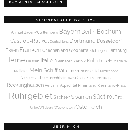
STERNESTULLE WAR DA…
Bayern
Bochum
Berlin
Ahrntal
Baden-Württemberg
Dortmund
Castrop-Rauxel
Düsseldorf
Deutschland
Franken
Essen
Griechenland
Hamburg
Grödnertal
Göttingen
Herne
Italien
Köln
Leipzig
Hessen
Kanaren
Karibik
Madeira
Mein Schiff
Mittelmeer
Mallorca
Neßmersiel
Niederlande
Niedersachsen
Portugal
Nordrhein-Westfalen
Palma
Recklinghausen
Reith im Alpachtal
Rheinland
Rheinland-Pfalz
Ruhrgebiet
Spanien
Südtirol
Tirol
Sachsen
Österreich
Wolkenstein
Unkel
Wirsberg
ÜBER MICH