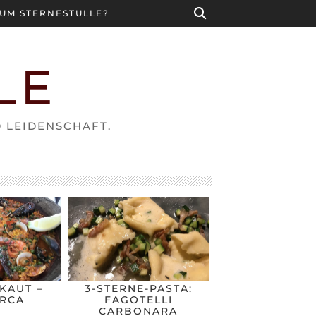
UM STERNESTULLE?
LE
D LEIDENSCHAFT.
KAUT –
3-STERNE-PASTA:
RCA
FAGOTELLI
CARBONARA