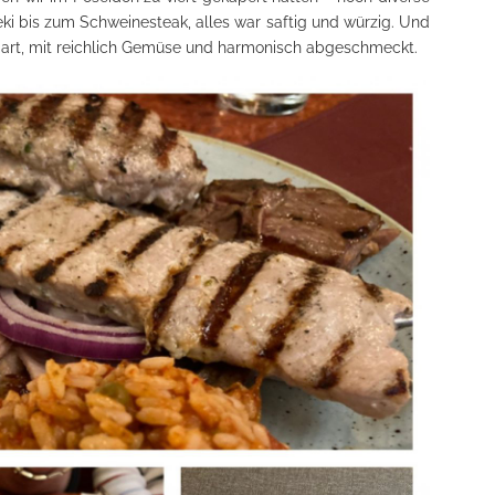
fteki bis zum Schweinesteak, alles war saftig und würzig. Und
ergart, mit reichlich Gemüse und harmonisch abgeschmeckt.