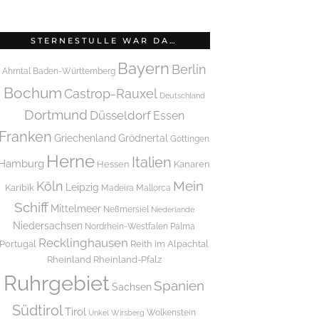
STERNESTULLE WAR DA…
Bayern
Berlin
Ahrntal
Baden-Württemberg
Bochum
Castrop-Rauxel
Deutschland
Dortmund
Düsseldorf
Essen
Franken
Griechenland
Grödnertal
Göttingen
Herne
Italien
Hamburg
Hessen
Kanaren
Mein
Köln
Leipzig
Karibik
Madeira
Mallorca
Schiff
Mittelmeer
Neßmersiel
Niederlande
Niedersachsen
Nordrhein-Westfalen
Palma
Recklinghausen
Portugal
Reith im Alpachtal
Rheinland
Rheinland-Pfalz
Ruhrgebiet
Spanien
Sachsen
Südtirol
Tirol
Wolkenstein
Unkel
Wirsberg