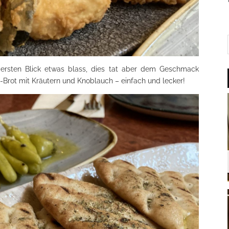
n ersten Blick etwas blass, dies tat aber dem Geschmack
a-Brot mit Kräutern und Knoblauch – einfach und lecker!