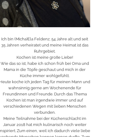
Ich bin (Micha)Ela Feldenz, 54 Jahre alt und seit
35 Jahren verheiratet und meine Heimat ist das
Ruhrgebiet.
Kochen ist meine große Liebe!
Wie das so ist, habe ich schon früh bei Oma und
Mama in die Töpfe geschaut und mich in der
Küche immer wohlgefühlt.
Heute koche ich jeden Tag für meinen Mann und
wahnsinnig gerne am Wochenende für
Freundinnen und Freunde. Durch das Thema
Kochen ist man irgendwie immer und auf
verschiedenen Wegen mit lieben Menschen
verbunden.
Meine Teilnahme bei der Küchenschlacht im
Januar 2018 hat mich kulinarisch noch weiter
inspiriert. Zum einen, weil ich dadurch viele liebe
kochende Menschen kennen lernen durfte. Zum