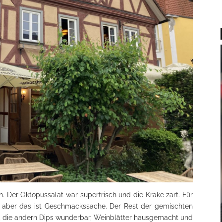
n. Der Oktopussalat war superfrisch und die Krake zart. Für
, aber das ist Geschmackssache. Der Rest der gemischten
e, die andern Dips wunderbar, Weinblätter hausgemacht und