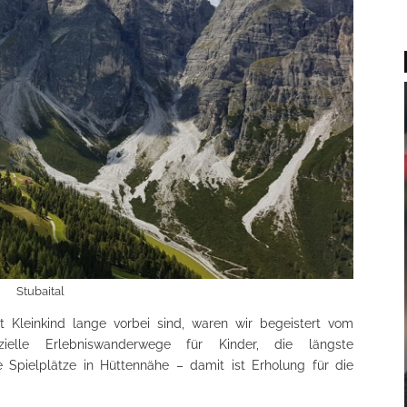
Stubaital
Kleinkind lange vorbei sind, waren wir begeistert vom
ezielle Erlebniswanderwege für Kinder, die längste
Spielplätze in Hüttennähe – damit ist Erholung für die