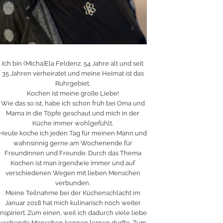
Ich bin (Micha)Ela Feldenz, 54 Jahre alt und seit
35 Jahren verheiratet und meine Heimat ist das
Ruhrgebiet.
Kochen ist meine große Liebe!
Wie das so ist, habe ich schon früh bei Oma und
Mama in die Töpfe geschaut und mich in der
Küche immer wohlgefühlt.
Heute koche ich jeden Tag für meinen Mann und
wahnsinnig gerne am Wochenende für
Freundinnen und Freunde. Durch das Thema
Kochen ist man irgendwie immer und auf
verschiedenen Wegen mit lieben Menschen
verbunden.
Meine Teilnahme bei der Küchenschlacht im
Januar 2018 hat mich kulinarisch noch weiter
inspiriert. Zum einen, weil ich dadurch viele liebe
kochende Menschen kennen lernen durfte. Zum