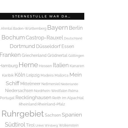
STERNESTULLE WAR DA…
Bayern
Berlin
Ahrntal
Baden-Württemberg
Bochum
Castrop-Rauxel
Deutschland
Dortmund
Düsseldorf
Essen
Franken
Griechenland
Grödnertal
Göttingen
Herne
Italien
Hamburg
Hessen
Kanaren
Mein
Köln
Leipzig
Karibik
Madeira
Mallorca
Schiff
Mittelmeer
Neßmersiel
Niederlande
Niedersachsen
Nordrhein-Westfalen
Palma
Recklinghausen
Portugal
Reith im Alpachtal
Rheinland
Rheinland-Pfalz
Ruhrgebiet
Spanien
Sachsen
Südtirol
Tirol
Wolkenstein
Unkel
Wirsberg