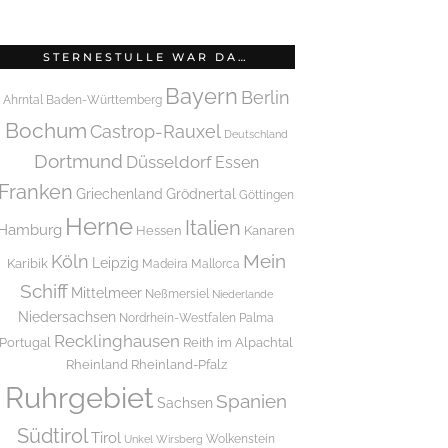
STERNESTULLE WAR DA…
Bayern
Berlin
Ahrntal
Baden-Württemberg
Bochum
Castrop-Rauxel
Deutschland
Dortmund
Düsseldorf
Essen
Franken
Griechenland
Grödnertal
Göttingen
Herne
Italien
Hamburg
Hessen
Kanaren
Mein
Köln
Leipzig
Karibik
Madeira
Mallorca
Schiff
Mittelmeer
Neßmersiel
Niederlande
Niedersachsen
Nordrhein-Westfalen
Palma
Recklinghausen
Portugal
Reith im Alpachtal
Rheinland
Rheinland-Pfalz
Ruhrgebiet
Spanien
Sachsen
Südtirol
Tirol
Wolkenstein
Unkel
Wirsberg