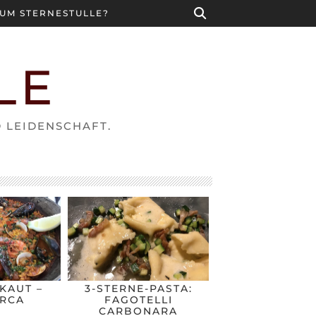
UM STERNESTULLE?
LE
D LEIDENSCHAFT.
KAUT –
3-STERNE-PASTA:
RCA
FAGOTELLI
CARBONARA