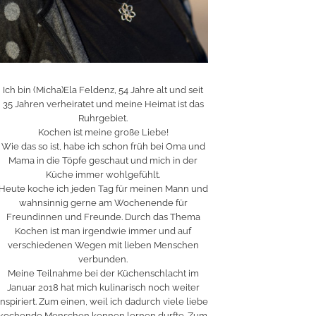
Ich bin (Micha)Ela Feldenz, 54 Jahre alt und seit
35 Jahren verheiratet und meine Heimat ist das
Ruhrgebiet.
Kochen ist meine große Liebe!
Wie das so ist, habe ich schon früh bei Oma und
Mama in die Töpfe geschaut und mich in der
Küche immer wohlgefühlt.
Heute koche ich jeden Tag für meinen Mann und
wahnsinnig gerne am Wochenende für
Freundinnen und Freunde. Durch das Thema
Kochen ist man irgendwie immer und auf
verschiedenen Wegen mit lieben Menschen
verbunden.
Meine Teilnahme bei der Küchenschlacht im
Januar 2018 hat mich kulinarisch noch weiter
inspiriert. Zum einen, weil ich dadurch viele liebe
kochende Menschen kennen lernen durfte. Zum