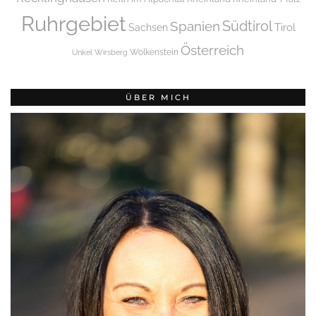
Ruhrgebiet
Spanien
Südtirol
Tirol
Sachsen
Österreich
Wolkenstein
Unkel
Wirsberg
ÜBER MICH