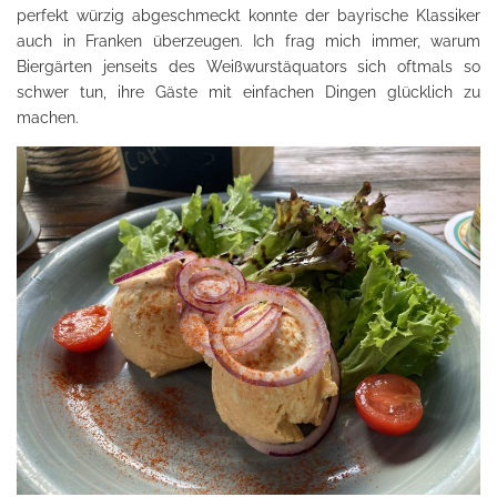
perfekt würzig abgeschmeckt konnte der bayrische Klassiker
auch in Franken überzeugen. Ich frag mich immer, warum
Biergärten jenseits des Weißwurstäquators sich oftmals so
schwer tun, ihre Gäste mit einfachen Dingen glücklich zu
machen.