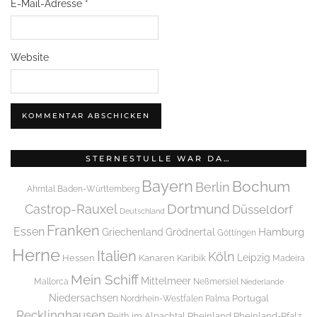
E-Mail-Adresse
*
Website
STERNESTULLE WAR DA…
Bayern
Bochum
Berlin
Ahrntal
Baden-Württemberg
Dortmund
Castrop-Rauxel
Düsseldorf
Deutschland
Franken
Essen
Griechenland
Hamburg
Grödnertal
Göttingen
Herne
Italien
Köln
Leipzig
Hessen
Kanaren
Karibik
Madeira
Mein Schiff
Mittelmeer
Mallorca
Neßmersiel
Niederlande
Niedersachsen
Portugal
Nordrhein-Westfalen
Palma
Recklinghausen
Reith im Alpachtal
Rheinland
Rheinland-Pfalz