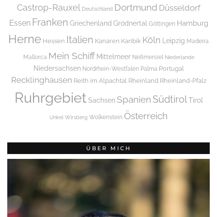
Dortmund
Castrop-Rauxel
Düsseldorf
Deutschland
Franken
Essen
Griechenland
Hamburg
Grödnertal
Göttingen
Herne
Italien
Köln
Leipzig
Hessen
Kanaren
Karibik
Madeira
Mein Schiff
Mittelmeer
Mallorca
Neßmersiel
Niederlande
Niedersachsen
Portugal
Nordrhein-Westfalen
Palma
Recklinghausen
Reith im Alpachtal
Rheinland
Rheinland-Pfalz
Ruhrgebiet
Spanien
Südtirol
Tirol
Sachsen
Österreich
Wolkenstein
Unkel
Wirsberg
ÜBER MICH