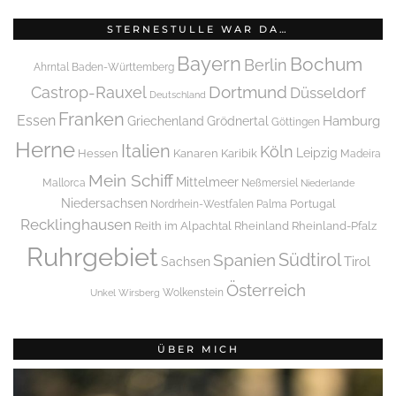
STERNESTULLE WAR DA…
Bayern
Bochum
Berlin
Ahrntal
Baden-Württemberg
Dortmund
Castrop-Rauxel
Düsseldorf
Deutschland
Franken
Essen
Griechenland
Hamburg
Grödnertal
Göttingen
Herne
Italien
Köln
Leipzig
Hessen
Kanaren
Karibik
Madeira
Mein Schiff
Mittelmeer
Mallorca
Neßmersiel
Niederlande
Niedersachsen
Portugal
Nordrhein-Westfalen
Palma
Recklinghausen
Reith im Alpachtal
Rheinland
Rheinland-Pfalz
Ruhrgebiet
Spanien
Südtirol
Tirol
Sachsen
Österreich
Wolkenstein
Unkel
Wirsberg
ÜBER MICH