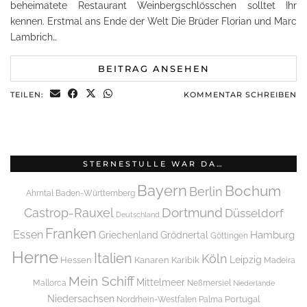
beheimatete Restaurant Weinbergschlösschen solltet Ihr
kennen. Erstmal ans Ende der Welt Die Brüder Florian und Marc
Lambrich…
BEITRAG ANSEHEN
TEILEN:
KOMMENTAR SCHREIBEN
STERNESTULLE WAR DA…
Bayern
Bochum
Berlin
Ahrntal
Baden-Württemberg
Dortmund
Castrop-Rauxel
Düsseldorf
Deutschland
Franken
Essen
Griechenland
Hamburg
Grödnertal
Göttingen
Herne
Italien
Köln
Leipzig
Hessen
Kanaren
Karibik
Madeira
Mein Schiff
Mittelmeer
Mallorca
Neßmersiel
Niederlande
Niedersachsen
Portugal
Nordrhein-Westfalen
Palma