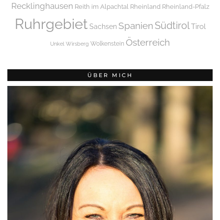
Recklinghausen
Reith im Alpachtal
Rheinland
Rheinland-Pfalz
Ruhrgebiet
Spanien
Südtirol
Tirol
Sachsen
Österreich
Wolkenstein
Unkel
Wirsberg
ÜBER MICH