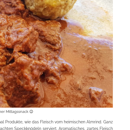
ner Mittagssnack 😉
al Produkte, wie das Fleisch vom heimischen Almrind. Ganz
achten Speckknödeln serviert. Aromatisches, zartes Fleisch