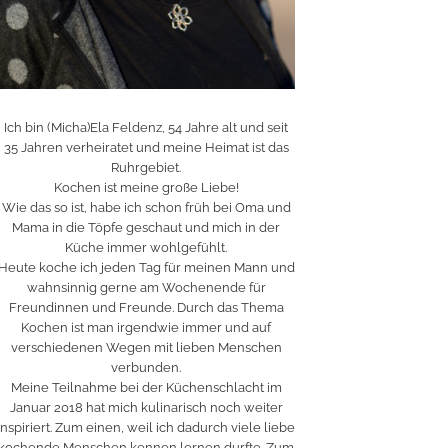
Ich bin (Micha)Ela Feldenz, 54 Jahre alt und seit
35 Jahren verheiratet und meine Heimat ist das
Ruhrgebiet.
Kochen ist meine große Liebe!
Wie das so ist, habe ich schon früh bei Oma und
Mama in die Töpfe geschaut und mich in der
Küche immer wohlgefühlt.
Heute koche ich jeden Tag für meinen Mann und
wahnsinnig gerne am Wochenende für
Freundinnen und Freunde. Durch das Thema
Kochen ist man irgendwie immer und auf
verschiedenen Wegen mit lieben Menschen
verbunden.
Meine Teilnahme bei der Küchenschlacht im
Januar 2018 hat mich kulinarisch noch weiter
inspiriert. Zum einen, weil ich dadurch viele liebe
kochende Menschen kennen lernen durfte. Zum