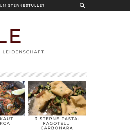
UM STERNESTULLE?
LE
D LEIDENSCHAFT.
KAUT –
3-STERNE-PASTA:
RCA
FAGOTELLI
CARBONARA