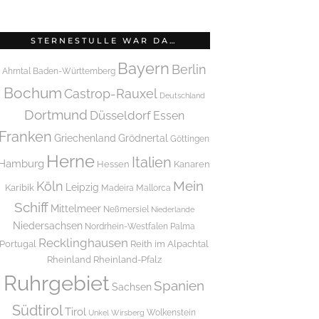
STERNESTULLE WAR DA…
Bayern
Berlin
Ahrntal
Baden-Württemberg
Bochum
Castrop-Rauxel
Deutschland
Dortmund
Düsseldorf
Essen
Franken
Griechenland
Grödnertal
Göttingen
Herne
Italien
Hamburg
Hessen
Kanaren
Mein
Köln
Leipzig
Karibik
Madeira
Mallorca
Schiff
Mittelmeer
Neßmersiel
Niederlande
Niedersachsen
Nordrhein-Westfalen
Palma
Recklinghausen
Portugal
Reith im Alpachtal
Rheinland
Rheinland-Pfalz
Ruhrgebiet
Spanien
Sachsen
Südtirol
Tirol
Wolkenstein
Unkel
Wirsberg