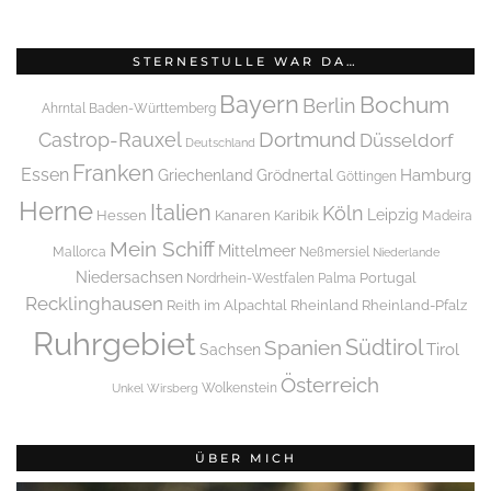
STERNESTULLE WAR DA…
Bayern
Bochum
Berlin
Ahrntal
Baden-Württemberg
Dortmund
Castrop-Rauxel
Düsseldorf
Deutschland
Franken
Essen
Griechenland
Hamburg
Grödnertal
Göttingen
Herne
Italien
Köln
Leipzig
Hessen
Kanaren
Karibik
Madeira
Mein Schiff
Mittelmeer
Mallorca
Neßmersiel
Niederlande
Niedersachsen
Portugal
Nordrhein-Westfalen
Palma
Recklinghausen
Reith im Alpachtal
Rheinland
Rheinland-Pfalz
Ruhrgebiet
Spanien
Südtirol
Tirol
Sachsen
Österreich
Wolkenstein
Unkel
Wirsberg
ÜBER MICH