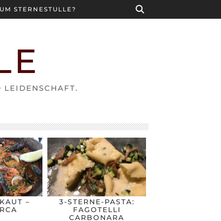
UM STERNESTULLE?
LE
D LEIDENSCHAFT.
KAUT –
3-STERNE-PASTA:
RCA
FAGOTELLI
CARBONARA