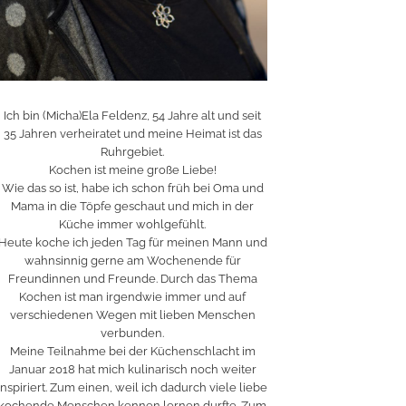
Ich bin (Micha)Ela Feldenz, 54 Jahre alt und seit
35 Jahren verheiratet und meine Heimat ist das
Ruhrgebiet.
Kochen ist meine große Liebe!
Wie das so ist, habe ich schon früh bei Oma und
Mama in die Töpfe geschaut und mich in der
Küche immer wohlgefühlt.
Heute koche ich jeden Tag für meinen Mann und
wahnsinnig gerne am Wochenende für
Freundinnen und Freunde. Durch das Thema
Kochen ist man irgendwie immer und auf
verschiedenen Wegen mit lieben Menschen
verbunden.
Meine Teilnahme bei der Küchenschlacht im
Januar 2018 hat mich kulinarisch noch weiter
inspiriert. Zum einen, weil ich dadurch viele liebe
kochende Menschen kennen lernen durfte. Zum