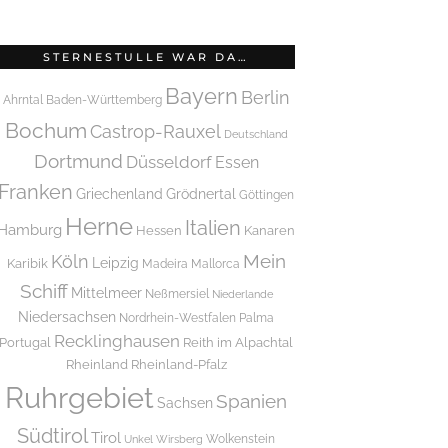
STERNESTULLE WAR DA…
Bayern
Berlin
Ahrntal
Baden-Württemberg
Bochum
Castrop-Rauxel
Deutschland
Dortmund
Düsseldorf
Essen
Franken
Griechenland
Grödnertal
Göttingen
Herne
Italien
Hamburg
Hessen
Kanaren
Mein
Köln
Leipzig
Karibik
Madeira
Mallorca
Schiff
Mittelmeer
Neßmersiel
Niederlande
Niedersachsen
Nordrhein-Westfalen
Palma
Recklinghausen
Portugal
Reith im Alpachtal
Rheinland
Rheinland-Pfalz
Ruhrgebiet
Spanien
Sachsen
Südtirol
Tirol
Wolkenstein
Unkel
Wirsberg