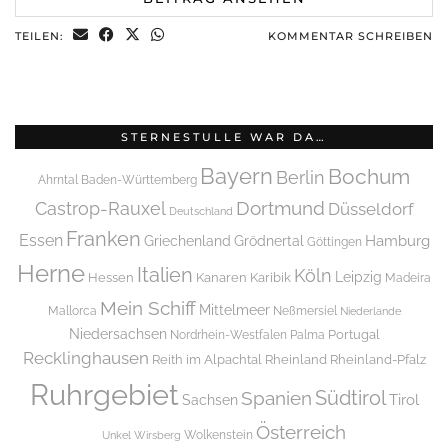
TEILEN:
KOMMENTAR SCHREIBEN
STERNESTULLE WAR DA…
Bayern
Bochum
Berlin
Ahrntal
Baden-Württemberg
Dortmund
Castrop-Rauxel
Düsseldorf
Deutschland
Franken
Essen
Griechenland
Hamburg
Grödnertal
Göttingen
Herne
Italien
Köln
Leipzig
Hessen
Kanaren
Karibik
Madeira
Mein Schiff
Mittelmeer
Mallorca
Neßmersiel
Niederlande
Niedersachsen
Portugal
Nordrhein-Westfalen
Palma
Recklinghausen
Reith im Alpachtal
Rheinland
Rheinland-Pfalz
Ruhrgebiet
Spanien
Südtirol
Tirol
Sachsen
Österreich
Wolkenstein
Unkel
Wirsberg