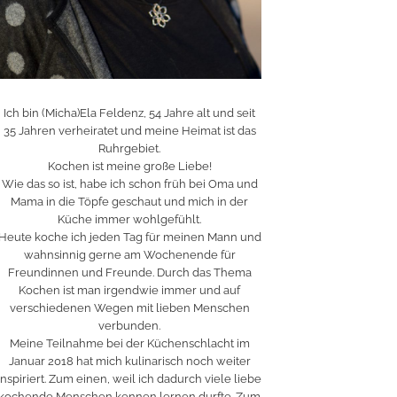
Ich bin (Micha)Ela Feldenz, 54 Jahre alt und seit
35 Jahren verheiratet und meine Heimat ist das
Ruhrgebiet.
Kochen ist meine große Liebe!
Wie das so ist, habe ich schon früh bei Oma und
Mama in die Töpfe geschaut und mich in der
Küche immer wohlgefühlt.
Heute koche ich jeden Tag für meinen Mann und
wahnsinnig gerne am Wochenende für
Freundinnen und Freunde. Durch das Thema
Kochen ist man irgendwie immer und auf
verschiedenen Wegen mit lieben Menschen
verbunden.
Meine Teilnahme bei der Küchenschlacht im
Januar 2018 hat mich kulinarisch noch weiter
inspiriert. Zum einen, weil ich dadurch viele liebe
kochende Menschen kennen lernen durfte. Zum