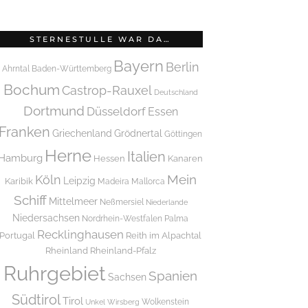
STERNESTULLE WAR DA…
Bayern
Berlin
Ahrntal
Baden-Württemberg
Bochum
Castrop-Rauxel
Deutschland
Dortmund
Düsseldorf
Essen
Franken
Griechenland
Grödnertal
Göttingen
Herne
Italien
Hamburg
Hessen
Kanaren
Mein
Köln
Leipzig
Karibik
Madeira
Mallorca
Schiff
Mittelmeer
Neßmersiel
Niederlande
Niedersachsen
Nordrhein-Westfalen
Palma
Recklinghausen
Portugal
Reith im Alpachtal
Rheinland
Rheinland-Pfalz
Ruhrgebiet
Spanien
Sachsen
Südtirol
Tirol
Wolkenstein
Unkel
Wirsberg