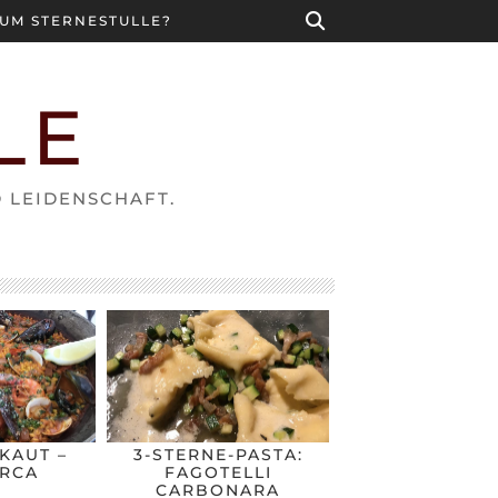
UM STERNESTULLE?
LE
D LEIDENSCHAFT.
KAUT –
3-STERNE-PASTA:
RCA
FAGOTELLI
CARBONARA