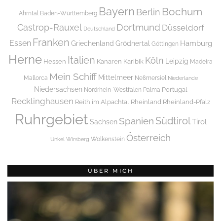
Bayern
Bochum
Berlin
Ahrntal
Baden-Württemberg
Dortmund
Castrop-Rauxel
Düsseldorf
Deutschland
Franken
Essen
Griechenland
Hamburg
Grödnertal
Göttingen
Herne
Italien
Köln
Leipzig
Hessen
Kanaren
Karibik
Madeira
Mein Schiff
Mittelmeer
Mallorca
Neßmersiel
Niederlande
Niedersachsen
Portugal
Nordrhein-Westfalen
Palma
Recklinghausen
Reith im Alpachtal
Rheinland
Rheinland-Pfalz
Ruhrgebiet
Spanien
Südtirol
Tirol
Sachsen
Österreich
Wolkenstein
Unkel
Wirsberg
ÜBER MICH