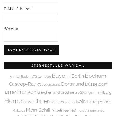
E-Mail-Adresse
*
Website
STERNESTULLE WAR DA…
Bayern
Bochum
Berlin
Ahrntal
Baden-Württemberg
Dortmund
Castrop-Rauxel
Düsseldorf
Deutschland
Franken
Essen
Griechenland
Hamburg
Grödnertal
Göttingen
Herne
Italien
Köln
Leipzig
Hessen
Kanaren
Karibik
Madeira
Mein Schiff
Mittelmeer
Mallorca
Neßmersiel
Niederlande