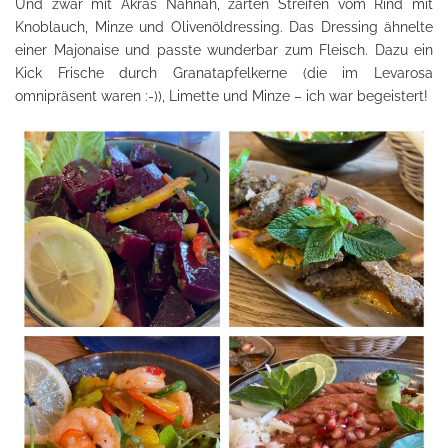
Und zwar mit Akras Nahnah, zarten Streifen vom Rind mit
Knoblauch, Minze und Olivenöldressing. Das Dressing ähnelte
einer Majonaise und passte wunderbar zum Fleisch. Dazu ein
Kick Frische durch Granatapfelkerne (die im Levarosa
omnipräsent waren :-)), Limette und Minze – ich war begeistert!