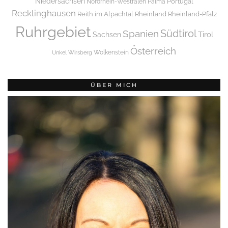
Niedersachsen
Portugal
Nordrhein-Westfalen
Palma
Recklinghausen
Reith im Alpachtal
Rheinland
Rheinland-Pfalz
Ruhrgebiet
Spanien
Südtirol
Tirol
Sachsen
Österreich
Wolkenstein
Unkel
Wirsberg
ÜBER MICH