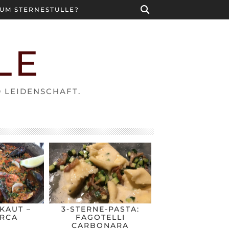
UM STERNESTULLE?
LE
D LEIDENSCHAFT.
KAUT –
3-STERNE-PASTA:
RCA
FAGOTELLI
CARBONARA