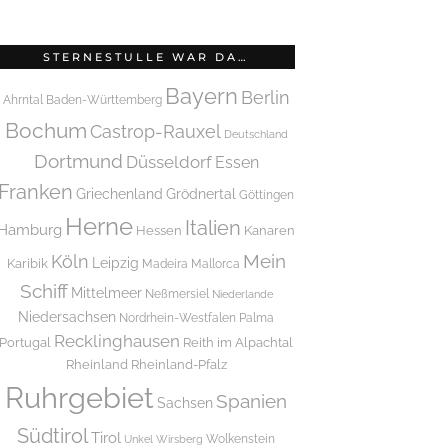
STERNESTULLE WAR DA…
Bayern
Berlin
Ahrntal
Baden-Württemberg
Bochum
Castrop-Rauxel
Deutschland
Dortmund
Düsseldorf
Essen
Franken
Griechenland
Grödnertal
Göttingen
Herne
Italien
Hamburg
Hessen
Kanaren
Mein
Köln
Leipzig
Karibik
Madeira
Mallorca
Schiff
Mittelmeer
Neßmersiel
Niederlande
Niedersachsen
Nordrhein-Westfalen
Palma
Recklinghausen
Portugal
Reith im Alpachtal
Rheinland
Rheinland-Pfalz
Ruhrgebiet
Spanien
Sachsen
Südtirol
Tirol
Wolkenstein
Unkel
Wirsberg