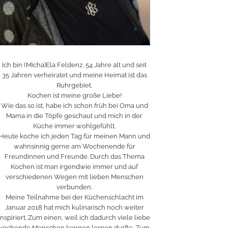
Ich bin (Micha)Ela Feldenz, 54 Jahre alt und seit
35 Jahren verheiratet und meine Heimat ist das
Ruhrgebiet.
Kochen ist meine große Liebe!
Wie das so ist, habe ich schon früh bei Oma und
Mama in die Töpfe geschaut und mich in der
Küche immer wohlgefühlt.
Heute koche ich jeden Tag für meinen Mann und
wahnsinnig gerne am Wochenende für
Freundinnen und Freunde. Durch das Thema
Kochen ist man irgendwie immer und auf
verschiedenen Wegen mit lieben Menschen
verbunden.
Meine Teilnahme bei der Küchenschlacht im
Januar 2018 hat mich kulinarisch noch weiter
inspiriert. Zum einen, weil ich dadurch viele liebe
kochende Menschen kennen lernen durfte. Zum