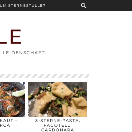
UM STERNESTULLE?
LE
D LEIDENSCHAFT.
KAUT –
3-STERNE-PASTA:
RCA
FAGOTELLI
CARBONARA