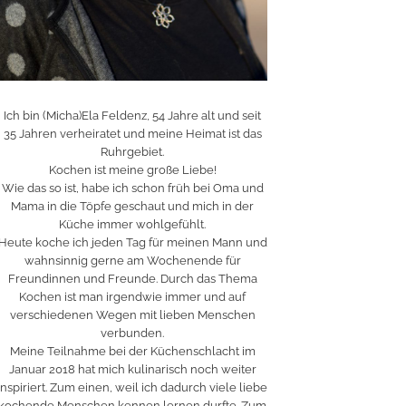
Ich bin (Micha)Ela Feldenz, 54 Jahre alt und seit
35 Jahren verheiratet und meine Heimat ist das
Ruhrgebiet.
Kochen ist meine große Liebe!
Wie das so ist, habe ich schon früh bei Oma und
Mama in die Töpfe geschaut und mich in der
Küche immer wohlgefühlt.
Heute koche ich jeden Tag für meinen Mann und
wahnsinnig gerne am Wochenende für
Freundinnen und Freunde. Durch das Thema
Kochen ist man irgendwie immer und auf
verschiedenen Wegen mit lieben Menschen
verbunden.
Meine Teilnahme bei der Küchenschlacht im
Januar 2018 hat mich kulinarisch noch weiter
inspiriert. Zum einen, weil ich dadurch viele liebe
kochende Menschen kennen lernen durfte. Zum