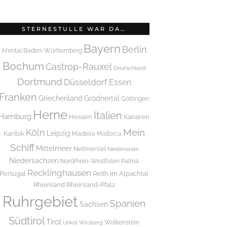
STERNESTULLE WAR DA…
Bayern
Berlin
Ahrntal
Baden-Württemberg
Bochum
Castrop-Rauxel
Deutschland
Dortmund
Düsseldorf
Essen
Franken
Griechenland
Grödnertal
Göttingen
Herne
Italien
Hamburg
Hessen
Kanaren
Mein
Köln
Leipzig
Karibik
Madeira
Mallorca
Schiff
Mittelmeer
Neßmersiel
Niederlande
Niedersachsen
Nordrhein-Westfalen
Palma
Recklinghausen
Portugal
Reith im Alpachtal
Rheinland
Rheinland-Pfalz
Ruhrgebiet
Spanien
Sachsen
Südtirol
Tirol
Wolkenstein
Unkel
Wirsberg