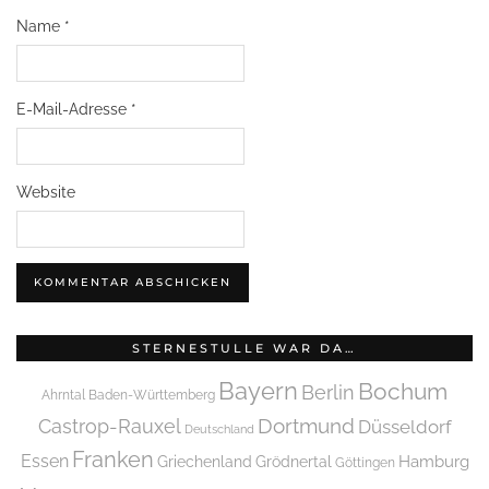
Name
*
E-Mail-Adresse
*
Website
STERNESTULLE WAR DA…
Bayern
Bochum
Berlin
Ahrntal
Baden-Württemberg
Dortmund
Castrop-Rauxel
Düsseldorf
Deutschland
Franken
Essen
Griechenland
Hamburg
Grödnertal
Göttingen