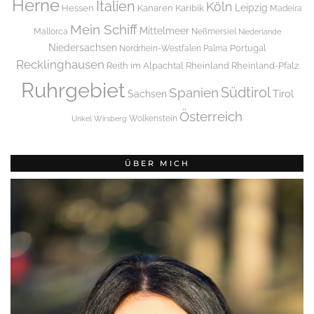
Herne
Italien
Köln
Leipzig
Hessen
Kanaren
Karibik
Madeira
Mein Schiff
Mittelmeer
Mallorca
Neßmersiel
Niederlande
Niedersachsen
Portugal
Nordrhein-Westfalen
Palma
Recklinghausen
Reith im Alpachtal
Rheinland
Rheinland-Pfalz
Ruhrgebiet
Spanien
Südtirol
Tirol
Sachsen
Österreich
Wolkenstein
Unkel
Wirsberg
ÜBER MICH