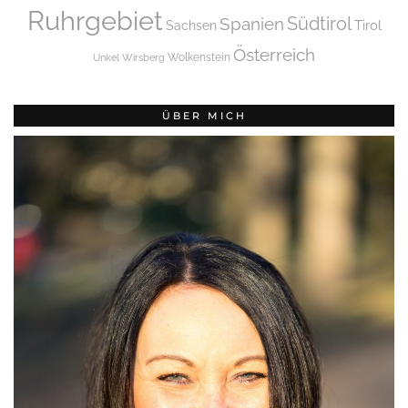
Ruhrgebiet
Spanien
Südtirol
Tirol
Sachsen
Österreich
Wolkenstein
Unkel
Wirsberg
ÜBER MICH