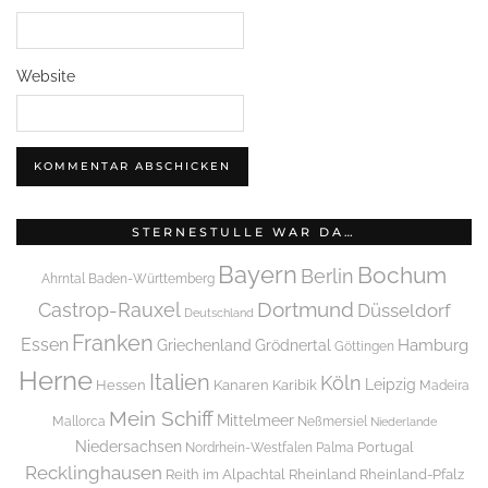
Website
STERNESTULLE WAR DA…
Bayern
Bochum
Berlin
Ahrntal
Baden-Württemberg
Dortmund
Castrop-Rauxel
Düsseldorf
Deutschland
Franken
Essen
Griechenland
Hamburg
Grödnertal
Göttingen
Herne
Italien
Köln
Leipzig
Hessen
Kanaren
Karibik
Madeira
Mein Schiff
Mittelmeer
Mallorca
Neßmersiel
Niederlande
Niedersachsen
Portugal
Nordrhein-Westfalen
Palma
Recklinghausen
Reith im Alpachtal
Rheinland
Rheinland-Pfalz