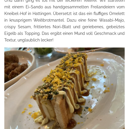
Und dann ging es los mit der leckeren Teilerei. Wir starteten
mit einem Ei-Sando aus handgesammelten Freilandeiern vom
Kneibel-Hof in Hattingen. Übersetzt ist das ein fluffiges Omelett
in knusprigem Weißbrotmantel. Dazu eine feine Wasabi-Majo,
crispy Sesam, frittiertes Nori-Blatt und geriebenes, gebeiztes
Eigelb als Topping. Das ergibt einen Mund voll Geschmack und
Textur, unglaublich lecker!