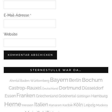
E-Mail-Adresse
*
Website
STERNESTULLE WAR DA…
Bayern
Bochum
Berlin
Ahrntal
Baden-Württemberg
Dortmund
Castrop-Rauxel
Düsseldorf
Deutschland
Franken
Essen
Griechenland
Hamburg
Grödnertal
Göttingen
Herne
Italien
Köln
Leipzig
Hessen
Kanaren
Karibik
Madeira