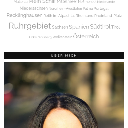
Mein Schiff
Mittelmeer
Mallorca
Neßmersiel
Niederlande
Niedersachsen
Portugal
Nordrhein-Westfalen
Palma
Recklinghausen
Reith im Alpachtal
Rheinland
Rheinland-Pfalz
Ruhrgebiet
Spanien
Südtirol
Tirol
Sachsen
Österreich
Wolkenstein
Unkel
Wirsberg
ÜBER MICH