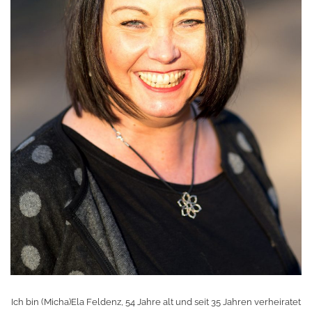
Ich bin (Micha)Ela Feldenz, 54 Jahre alt und seit 35 Jahren verheiratet